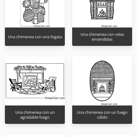
Una chimenea con velas
Una chimenea con una fogata
encendidas
Una chimenea con un
Una chimenea con un fuego
agradable fuego
cálido