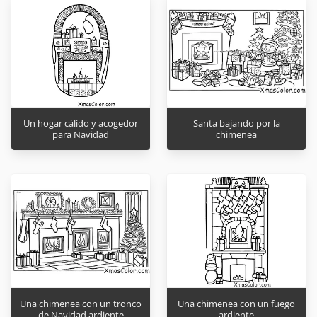
Un hogar cálido y acogedor
Santa bajando por la
para Navidad
chimenea
Una chimenea con un tronco
Una chimenea con un fuego
de Navidad ardiente
ardiente