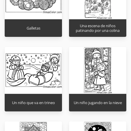
Una escena de niños
Galletas
patinando por una colina
Un niño que va en trineo
Un niño jugando en la nieve