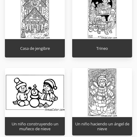
Casa de jengibre
Trineo
Un niño construyendo un
Un niño haciendo un ángel de
muñeco de nieve
nieve