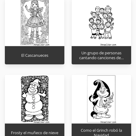
Un grupo de personas
El Cascanueces
cantando canciones de…
Como el Grinch robó la
Frosty el muñeco de nieve
Navidad