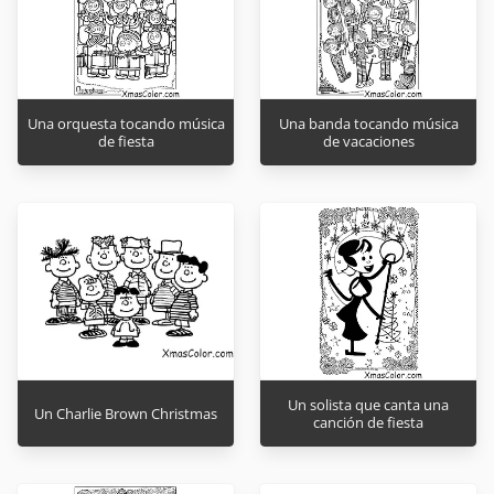
Una orquesta tocando música
Una banda tocando música
de fiesta
de vacaciones
Un solista que canta una
Un Charlie Brown Christmas
canción de fiesta