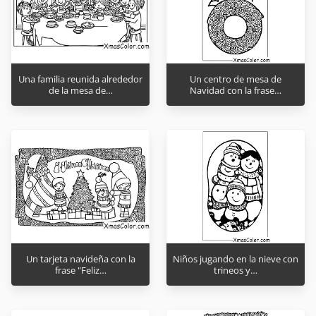
Una familia reunida alrededor
Un centro de mesa de
de la mesa de…
Navidad con la frase…
Un tarjeta navideña con la
Niños jugando en la nieve con
frase "Feliz…
trineos y…