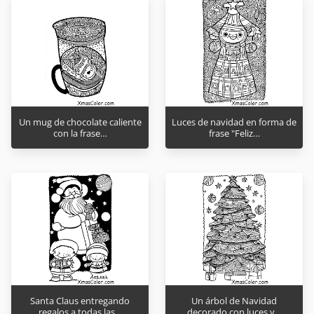
Un mug de chocolate caliente
Luces de navidad en forma de
con la frase…
frase "Feliz…
Santa Claus entregando
Un árbol de Navidad
regalos a todas las…
decorado con luces y…