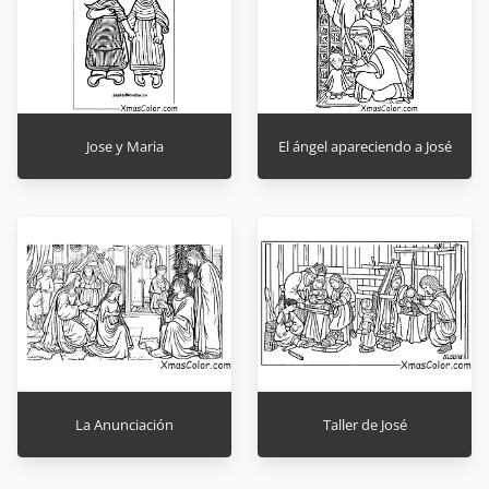
Jose y Maria
El ángel apareciendo a José
La Anunciación
Taller de José