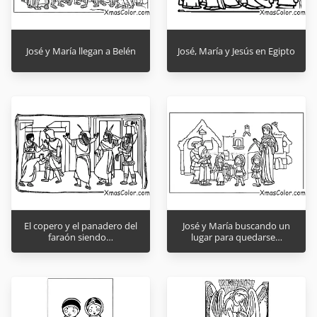
José y María llegan a Belén
José, María y Jesús en Egipto
El copero y el panadero del
José y María buscando un
faraón siendo…
lugar para quedarse…