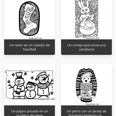
Un ratón en un calcetín de
Un conejo que come una
Navidad
zanahoria
Un pájaro posado en un
Un perro con un jersey de
muñeco de nieve
Navidad lamiendo un…