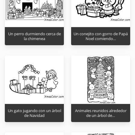
Un perro durmiendo cerca de
Un conejito con gorro de Papá
la chimenea
Noel comiendo…
Un gato jugando con un árbol
Animales reunidos alrededor
de Navidad
de un árbol de…