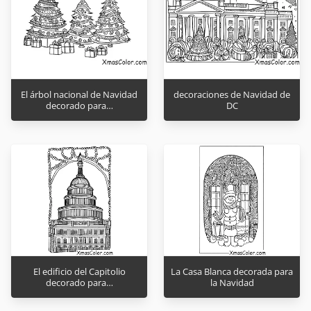
El árbol nacional de Navidad
decoraciones de Navidad de
decorado para…
DC
El edificio del Capitolio
La Casa Blanca decorada para
decorado para…
la Navidad