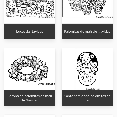
Luces de Navidad
Palomitas de maíz de Navidad
Corona de palomitas de maíz
Santa comiendo palomitas de
de Navidad
maíz