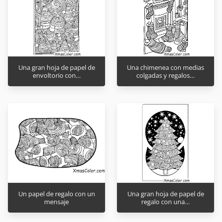
Una gran hoja de papel de
Una chimenea con medias
envoltorio con…
colgadas y regalos…
Un papel de regalo con un
Una gran hoja de papel de
mensaje
regalo con una…