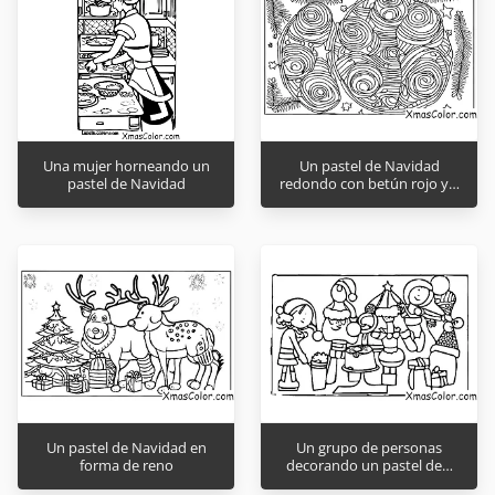
Una mujer horneando un
Un pastel de Navidad
pastel de Navidad
redondo con betún rojo y…
Un pastel de Navidad en
Un grupo de personas
forma de reno
decorando un pastel de…