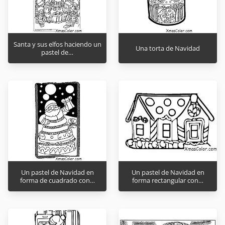
Santa y sus elfos haciendo un
Una torta de Navidad
pastel de…
Un pastel de Navidad en
Un pastel de Navidad en
forma de cuadrado con…
forma rectangular con…