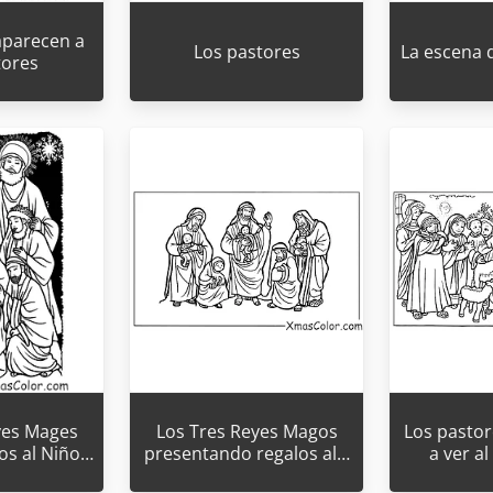
aparecen a
Los pastores
La escena d
tores
yes Mages
Los Tres Reyes Magos
Los pastor
los al Niño…
presentando regalos al…
a ver a