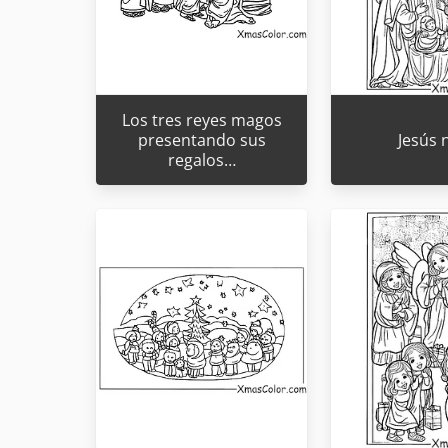
Los tres reyes magos
presentando sus
Jesús 
regalos…