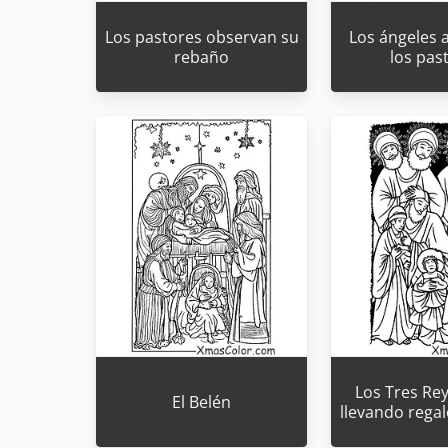
Los pastores observan su
Los ángeles 
rebaño
los pas
Los Tres Re
El Belén
llevando rega