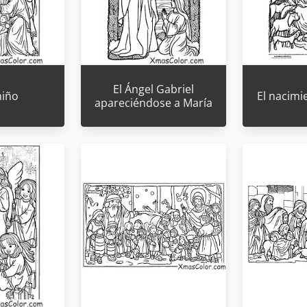
El Ángel Gabriel
niño
El nacimi
apareciéndose a María