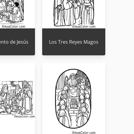
ento de Jesús
Los Tres Reyes Magos