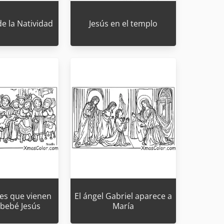
e la Natividad
Jesús en el templo
es que vienen
El ángel Gabriel aparece a
l bebé Jesús
María