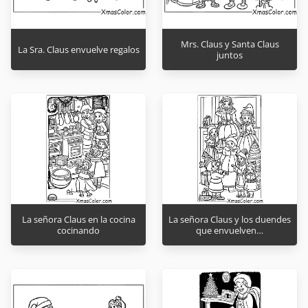
Mrs. Claus y Santa Claus
La Sra. Claus envuelve regalos
juntos
La señora Claus en la cocina
La señora Claus y los duendes
cocinando
que envuelven…