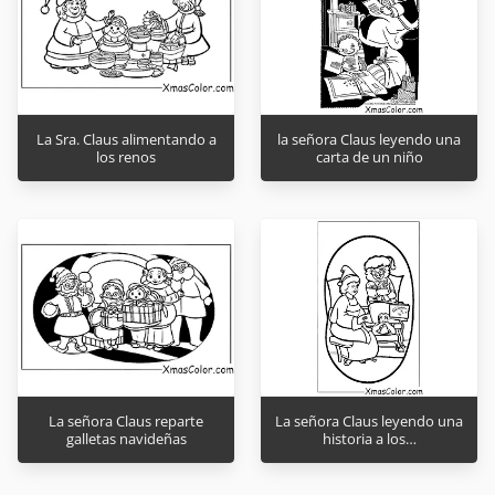
La Sra. Claus alimentando a
la señora Claus leyendo una
los renos
carta de un niño
La señora Claus reparte
La señora Claus leyendo una
galletas navideñas
historia a los…