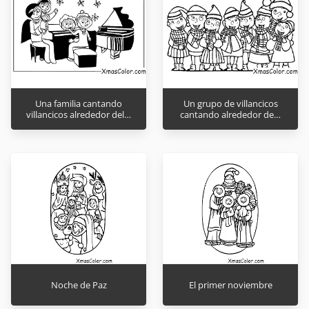
Una familia cantando
Un grupo de villancicos
villancicos alrededor del…
cantando alrededor de…
Noche de Paz
El primer noviembre