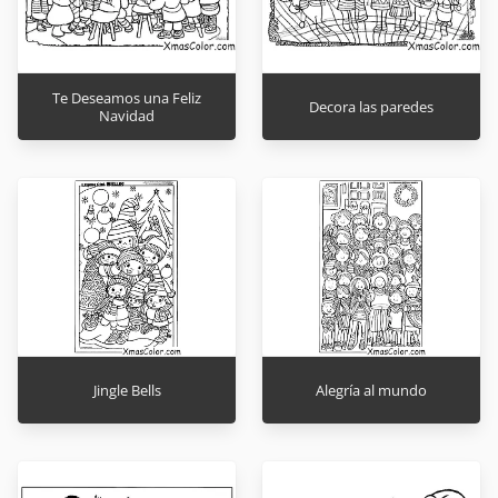
Te Deseamos una Feliz
Decora las paredes
Navidad
Jingle Bells
Alegría al mundo