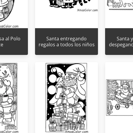
sa al Polo
Santa entregando
Santa y
te
regalos a todos los niños
despegando