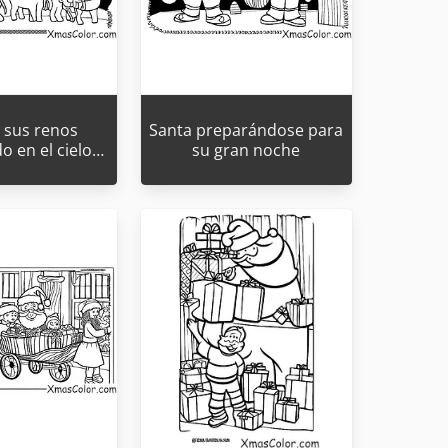
 sus renos
Santa preparándose para
 en el cielo…
su gran noche